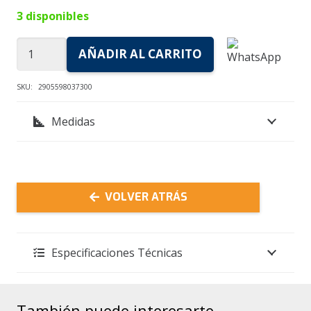
3 disponibles
Botella
AÑADIR AL CARRITO
Térmica
COLEMAN
SKU:
2905598037300
-
Medidas
1,2lt
Negro
Arena
cantidad
VOLVER ATRÁS
Especificaciones Técnicas
También puede interesarte