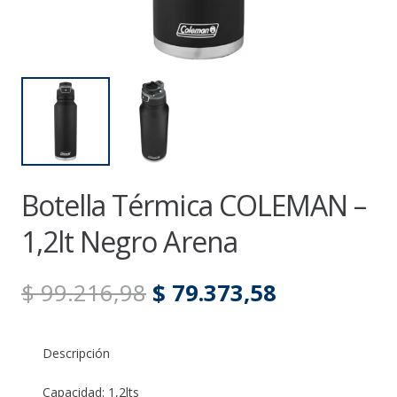
Botella Térmica COLEMAN –
1,2lt Negro Arena
El
El
$
99.216,98
$
79.373,58
precio
precio
original
actual
Descripción
era:
es:
$ 99.216,98.
$ 79.373,58
Capacidad: 1,2lts