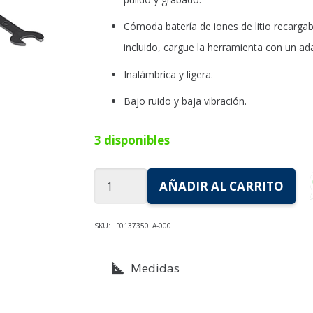
Cómoda batería de iones de litio recargab
incluido, cargue la herramienta con un 
Inalámbrica y ligera.
Bajo ruido y baja vibración.
3 disponibles
MINITORNO
AÑADIR AL CARRITO
7350
A
SKU:
F0137350LA-000
BATERIA
CON
Medidas
5
ACCESORIOS