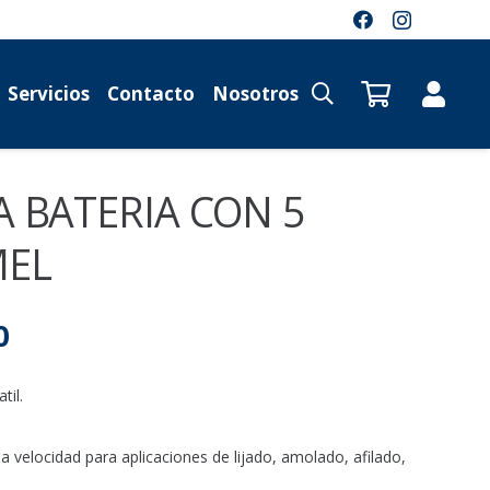
Servicios
Contacto
Nosotros
A BATERIA CON 5
MEL
El
0
precio
actual
til.
es:
88.
$ 91.975,10.
 velocidad para aplicaciones de lijado, amolado, afilado,