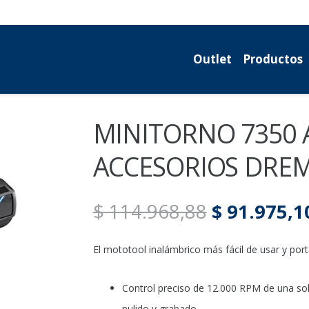
Outlet
Productos
MINITORNO 7350 
ACCESORIOS DRE
El
$
114.968,88
$
91.975,1
precio
original
El mototool inalámbrico más fácil de usar y porta
era:
$ 114.968,
Control preciso de 12.000 RPM de una sola
pulido y grabado.