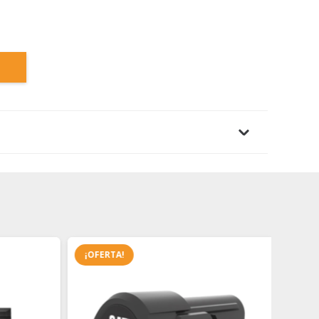
¡OFERTA!
¡OFER