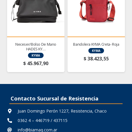
Neceser/Bolso De Mano
Bandolera KYMA Creta- Roja
HADES KY…
KYMA
KYMA
$
38.423,55
$
45.967,90
Contacto Sucursal de Resistencia
Juan Domingo Perón 1227, Resistencia, Chaco
0362 4 – 446719 / 437115
info@biamaq.com.ar