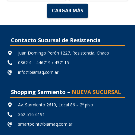
original
actual
original
actual
CARGAR MÁS
era:
es:
era:
es:
$ 16.799,97.
$ 11.759,97.
$ 15.633,30.
$ 10.943,3
Contacto Sucursal de Resistencia
Juan Domingo Perón 1227, Resistencia, Chaco
0362 4 – 446719 / 437115
info@biamaq.com.ar
Shopping Sarmiento –
NUEVA SUCURSAL
Av. Sarmiento 2610, Local 86 – 2º piso
362 516-6191
smartpoint@biamaq.com.ar