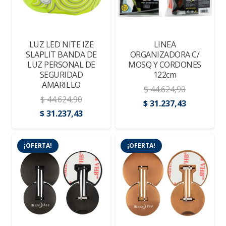
LUZ LED NITE IZE
LINEA
SLAPLIT BANDA DE
ORGANIZADORA C/
LUZ PERSONAL DE
MOSQ Y CORDONES
SEGURIDAD
122cm
AMARILLO
$
44.624,90
$
44.624,90
El
El
$
31.237,43
El
El
$
31.237,43
precio
precio
precio
precio
original
actual
original
actual
era:
es:
¡OFERTA!
¡OFERTA!
era:
es:
$ 44.624,90.
$ 31.237,4
$ 44.624,90.
$ 31.237,43.