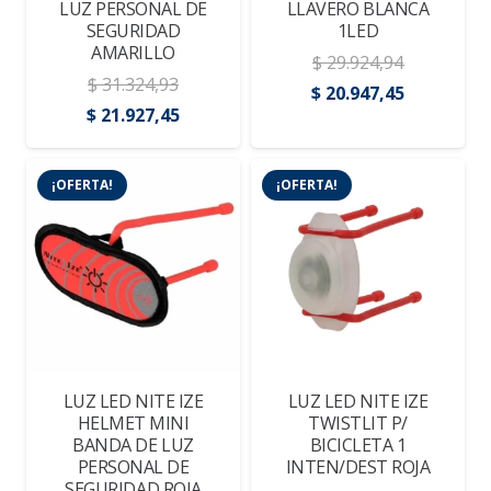
LUZ PERSONAL DE
LLAVERO BLANCA
SEGURIDAD
1LED
AMARILLO
$
29.924,94
$
31.324,93
El
El
$
20.947,45
El
El
$
21.927,45
precio
precio
precio
precio
original
actual
original
actual
era:
es:
¡OFERTA!
¡OFERTA!
era:
es:
$ 29.924,94.
$ 20.947,4
$ 31.324,93.
$ 21.927,45.
LUZ LED NITE IZE
LUZ LED NITE IZE
HELMET MINI
TWISTLIT P/
BANDA DE LUZ
BICICLETA 1
PERSONAL DE
INTEN/DEST ROJA
SEGURIDAD ROJA