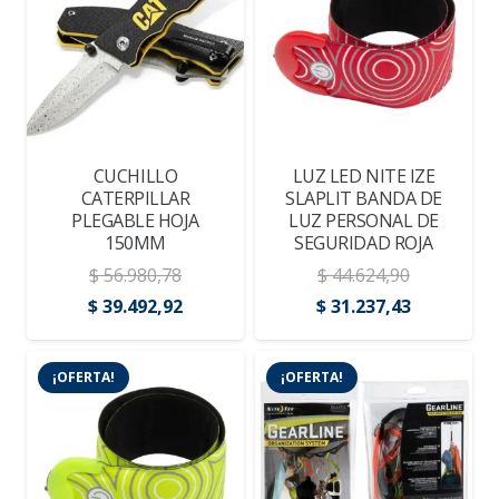
$ 76.013,74.
$ 52.684,3
CUCHILLO
LUZ LED NITE IZE
CATERPILLAR
SLAPLIT BANDA DE
PLEGABLE HOJA
LUZ PERSONAL DE
150MM
SEGURIDAD ROJA
$
56.980,78
$
44.624,90
El
El
El
El
$
39.492,92
$
31.237,43
precio
precio
precio
precio
original
actual
original
actual
¡OFERTA!
¡OFERTA!
era:
es:
era:
es:
$ 56.980,78.
$ 39.492,92.
$ 44.624,90.
$ 31.237,4