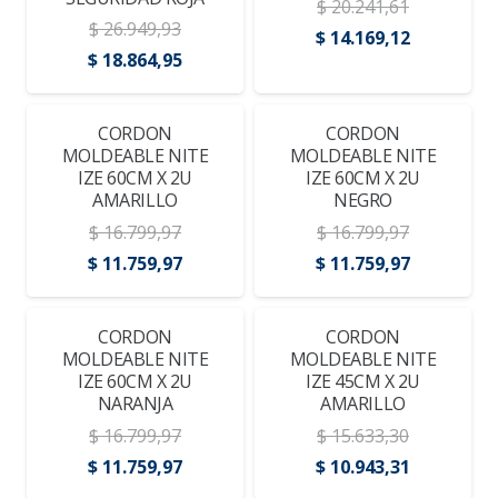
$
20.241,61
$
26.949,93
El
El
$
14.169,12
El
El
$
18.864,95
precio
precio
precio
precio
original
actual
original
actual
era:
es:
¡OFERTA!
CORDON
¡OFERTA!
CORDON
era:
es:
MOLDEABLE NITE
MOLDEABLE NITE
$ 20.241,61.
$ 14.169,1
IZE 60CM X 2U
IZE 60CM X 2U
$ 26.949,93.
$ 18.864,95.
AMARILLO
NEGRO
$
16.799,97
$
16.799,97
El
El
El
El
$
11.759,97
$
11.759,97
precio
precio
precio
precio
original
actual
original
actual
¡OFERTA!
CORDON
¡OFERTA!
CORDON
era:
es:
era:
es:
MOLDEABLE NITE
MOLDEABLE NITE
IZE 60CM X 2U
IZE 45CM X 2U
$ 16.799,97.
$ 11.759,97.
$ 16.799,97.
$ 11.759,9
NARANJA
AMARILLO
$
16.799,97
$
15.633,30
El
El
El
El
$
11.759,97
$
10.943,31
precio
precio
precio
precio