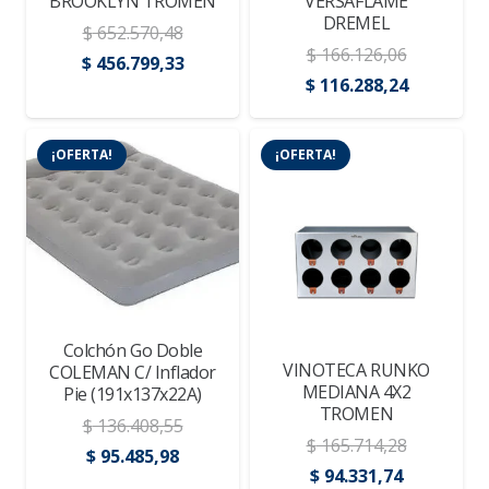
BROOKLYN TROMEN
VERSAFLAME
DREMEL
$
652.570,48
$
166.126,06
El
El
$
456.799,33
El
El
$
116.288,24
precio
precio
precio
precio
original
actual
original
actual
era:
es:
¡OFERTA!
¡OFERTA!
era:
es:
$ 652.570,48.
$ 456.799,33.
$ 166.126,06.
$ 116.288,
Colchón Go Doble
VINOTECA RUNKO
COLEMAN C/ Inflador
MEDIANA 4X2
Pie (191x137x22A)
TROMEN
$
136.408,55
$
165.714,28
El
El
$
95.485,98
El
El
$
94.331,74
precio
precio