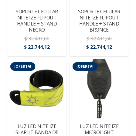
SOPORTE CELULAR
SOPORTE CELULAR
NITE IZE FLIPOUT
NITE IZE FLIPOUT
HANDLE + STAND
HANDLE + STAND
NEGRO
BRONCE
$
32.491,60
$
32.491,60
El
El
El
El
$
22.744,12
$
22.744,12
precio
precio
precio
precio
original
actual
original
actual
¡OFERTA!
¡OFERTA!
era:
es:
era:
es:
$ 32.491,60.
$ 22.744,12.
$ 32.491,60.
$ 22.744,1
LUZ LED NITE IZE
LUZ LED NITE IZE
SLAPLIT BANDA DE
MICROLIGHT