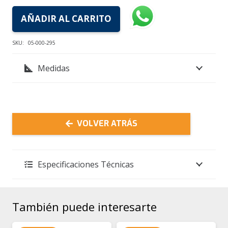
AÑADIR AL CARRITO
Fogonero
400
SKU:
05-000-295
XP
Medidas
TROMEN
cantidad
VOLVER ATRÁS
Especificaciones Técnicas
También puede interesarte