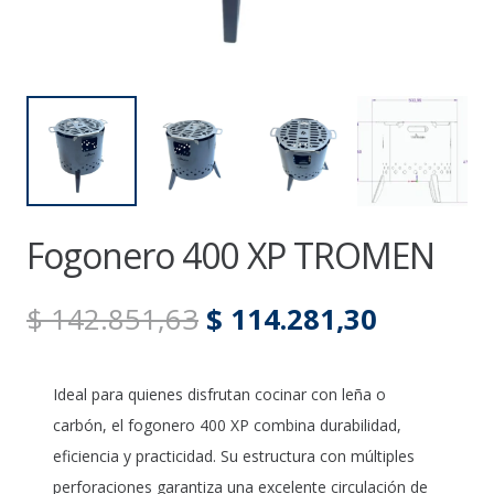
Fogonero 400 XP TROMEN
El
El
$
142.851,63
$
114.281,30
precio
precio
original
actual
Ideal para quienes disfrutan cocinar con leña o
era:
es:
carbón, el fogonero 400 XP combina durabilidad,
$ 142.851,63.
$ 114.28
eficiencia y practicidad. Su estructura con múltiples
perforaciones garantiza una excelente circulación de