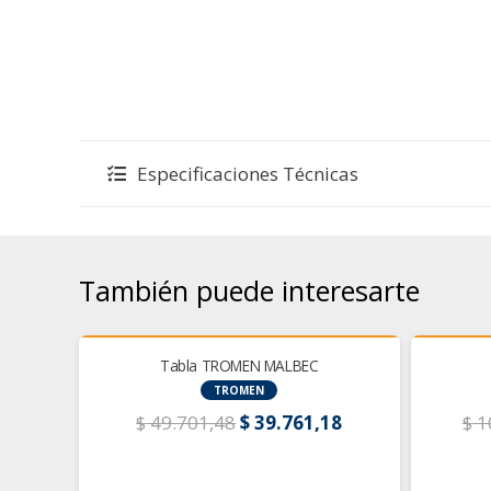
Especificaciones Técnicas
También puede interesarte
¡OFERTA!
¡OFERTA
opo…
Tabla TROMEN MALBEC
TROMEN
El
El
El
43
$
49.701,48
$
39.761,18
$
1
precio
precio
precio
actual
original
actual