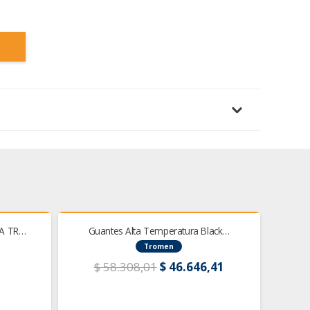
¡OFERTA!
¡OFER
CA TR…
Guantes Alta Temperatura Black…
Tromen
El
El
$
58.308,01
$
46.646,41
$
precio
precio
original
actual