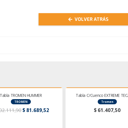
VOLVER ATRÁS
!
Tabla TROMEN HUMMER
Tabla C/Cuenco EXTREME TE
TROMEN
Tromen
El
El
02.111,90
$
81.689,52
$
61.407,50
precio
precio
original
actual