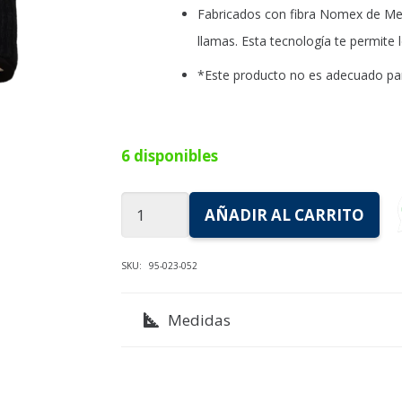
Fabricados con fibra Nomex de Meta 
llamas. Esta tecnología te permite 
*Este producto no es adecuado para
6 disponibles
Guantes
AÑADIR AL CARRITO
Alta
Temperatura
SKU:
95-023-052
Red
Tromen
Medidas
cantidad