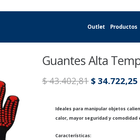
Outlet
Productos
Guantes Alta Tem
El
$
43.402,81
$
34.722,25
precio
original
era:
Ideales para manipular objetos calie
$ 43.402,81.
calor, mayor seguridad y comodidad 
Características: