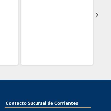
era:
es:
$ 58.308,01.
$ 46.646,41.
Contacto Sucursal de Corrientes