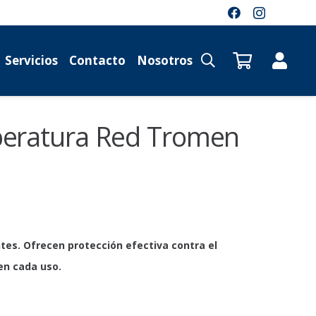
Servicios
Contacto
Nosotros
peratura Red Tromen
El
precio
actual
es:
ntes. Ofrecen protección efectiva contra el
$ 34.722,25.
en cada uso.