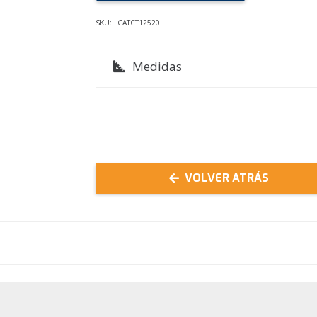
CATERPILLAR
SKU:
CATCT12520
200
Lumen-
Medidas
Pilas
AA
x2
cantidad
VOLVER ATRÁS