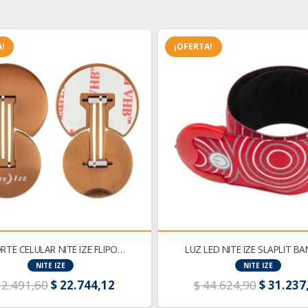
!
¡OFERTA!
TE CELULAR NITE IZE FLIPO…
LUZ LED NITE IZE SLAPLIT 
NITE IZE
NITE IZE
El
El
El
2.491,60
$
22.744,12
$
44.624,90
$
31.237
precio
precio
precio