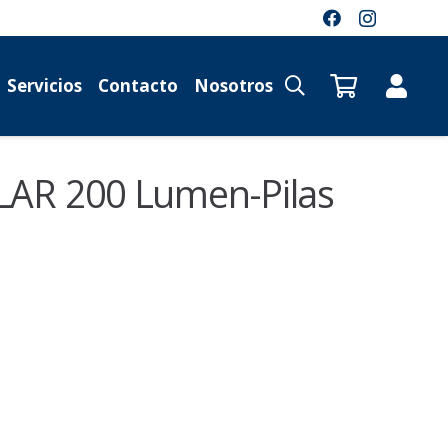
Servicios
Contacto
Nosotros
LAR 200 Lumen-Pilas
El
precio
actual
es:
$ 52.684,31.