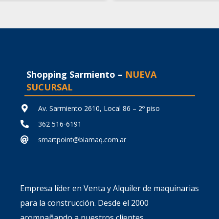
original
actual
original
era:
es:
era:
$ 32.491,60.
$ 22.744,12.
$ 44.624
Shopping Sarmiento –
NUEVA
SUCURSAL
Av. Sarmiento 2610, Local 86 – 2º piso
362 516-6191
smartpoint@biamaq.com.ar
Empresa líder en Venta y Alquiler de maquinarias
para la construcción. Desde el 2000
acompañando a nuestros clientes.