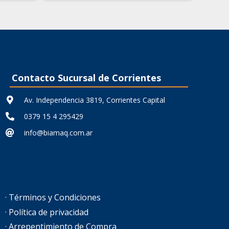
actual
original
actual
es:
era:
es:
,90.
$ 31.237,43.
$ 44.624,90.
$ 31.237,43.
Contacto Sucursal de Corrientes
Av. Independencia 3819, Corrientes Capital
0379 15 4 295429
info@biamaq.com.ar
· Términos y Condiciones
· Política de privacidad
· Arrepentimiento de Compra