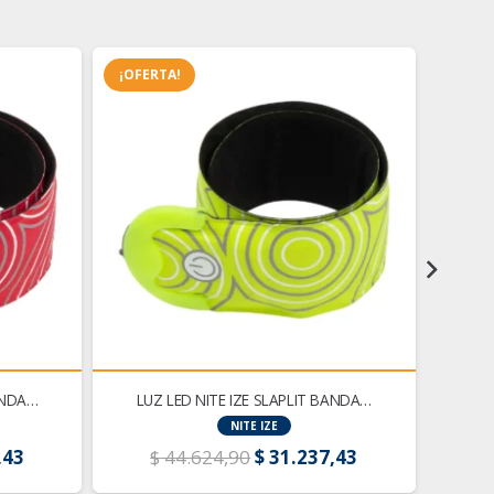
¡OFERTA!
¡OFER
BANDA…
LUZ LED NITE IZE SLAPLIT BANDA…
LUZ
NITE IZE
El
El
El
,43
$
44.624,90
$
31.237,43
$
precio
precio
precio