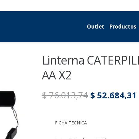
Outlet
Productos
Linterna CATERPIL
AA X2
El
$
76.013,74
$
52.684,31
precio
original
era:
FICHA TECNICA
$ 76.013,74.