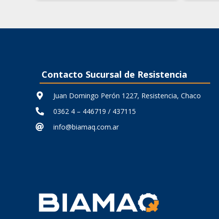
original
actual
era:
es:
$ 32.491,60.
$ 22.744,12.
Contacto Sucursal de Resistencia
Juan Domingo Perón 1227, Resistencia, Chaco
0362 4 – 446719 / 437115
info@biamaq.com.ar