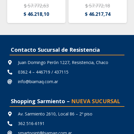
$
57.772,63
$
57.772,18
El
El
El
El
$
46.218,10
$
46.217,74
o
precio
precio
precio
precio
al
original
actual
original
actual
era:
es:
era:
es:
604,40.
$ 57.772,63.
$ 46.218,10.
$ 57.772,18.
$ 46.217,7
Contacto Sucursal de Resistencia
Juan Domingo Perón 1227, Resistencia, Chaco
0362 4 – 446719 / 437115
info@biamaq.com.ar
Shopping Sarmiento –
NUEVA SUCURSAL
Av. Sarmiento 2610, Local 86 – 2º piso
362 516-6191
smartpoint@biamaq.com.ar