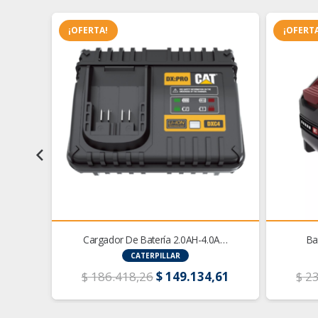
¡OFERTA!
¡OFERTA
A…
Cargador De Batería 2.0AH-4.0A…
Ba
CATERPILLAR
El
El
El
59
$
186.418,26
$
149.134,61
$
23
precio
precio
precio