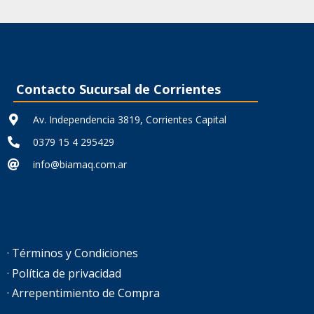
actual
original
actual
es:
era:
es:
2,24.
$ 116.081,79.
$ 80.071,35.
$ 64.057,08.
Contacto Sucursal de Corrientes
Av. Independencia 3819, Corrientes Capital
0379 15 4 295429
info@biamaq.com.ar
· Términos y Condiciones
· Política de privacidad
· Arrepentimiento de Compra