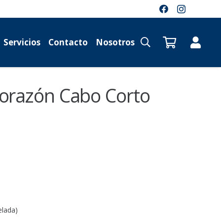
Servicios
Contacto
Nosotros
orazón Cabo Corto
El
precio
actual
es:
$ 76.083,88.
elada)