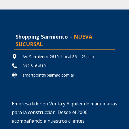
original
actual
original
era:
es:
era:
$ 234.191,49.
$ 187.353,19.
$ 145.10
Shopping Sarmiento –
NUEVA
SUCURSAL
Av. Sarmiento 2610, Local 86 – 2º piso
362 516-6191
smartpoint@biamaq.com.ar
Empresa líder en Venta y Alquiler de maquinarias
para la construcción. Desde el 2000
acompañando a nuestros clientes.