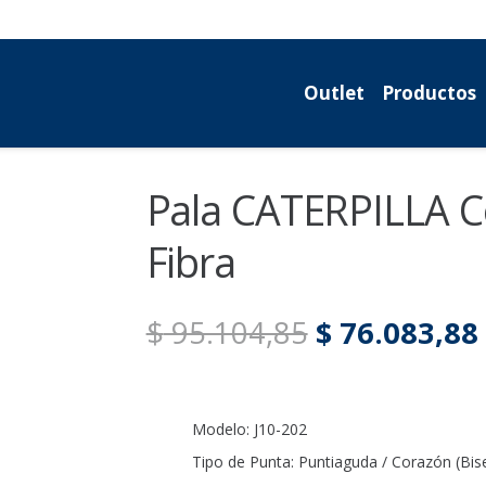
Outlet
Productos
Pala CATERPILLA C
Fibra
El
$
95.104,85
$
76.083,88
precio
original
era:
Modelo: J10-202
$ 95.104,85.
Tipo de Punta: Puntiaguda / Corazón (Bis