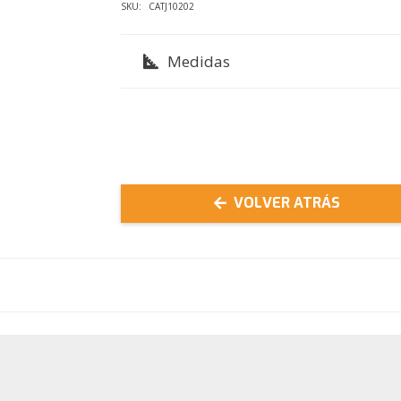
SKU:
CATJ10202
Cabo
Corto
Medidas
Fibra
cantidad
VOLVER ATRÁS