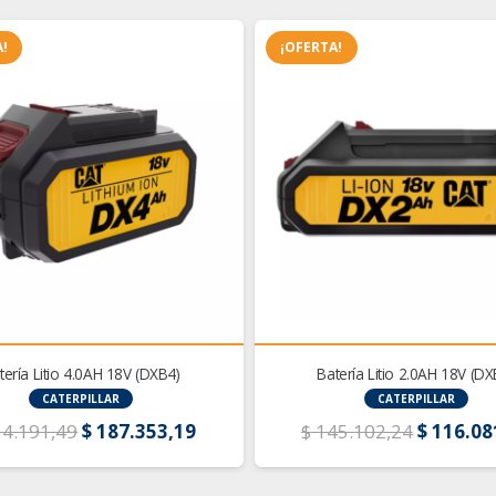
!
¡OFERTA!
tería Litio 4.0AH 18V (DXB4)
Batería Litio 2.0AH 18V (DX
CATERPILLAR
CATERPILLAR
El
El
El
4.191,49
$
187.353,19
$
145.102,24
$
116.08
precio
precio
precio