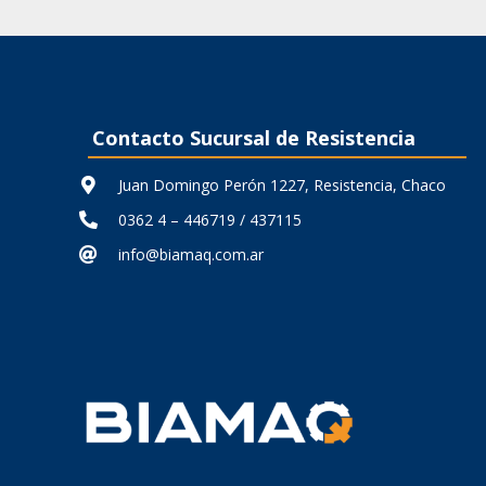
actual
original
actual
es:
era:
es:
4.
$ 75.024,59.
$ 186.418,26.
$ 149.134,61.
Contacto Sucursal de Resistencia
Juan Domingo Perón 1227, Resistencia, Chaco
0362 4 – 446719 / 437115
info@biamaq.com.ar