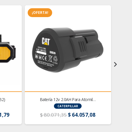
¡OFERTA!
¡OFER
B2)
Batería 12v 2.0AH Para Atornil…
Ca
CATERPILLAR
El
El
El
1,79
$
80.071,35
$
64.057,08
$
precio
precio
precio