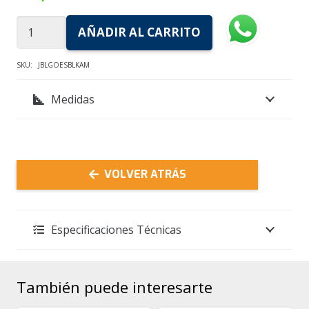
Parlante
AÑADIR AL CARRITO
JBL
Go
SKU:
JBLGOESBLKAM
Essencial
Medidas
–
Negro
cantidad
VOLVER ATRÁS
Especificaciones Técnicas
También puede interesarte