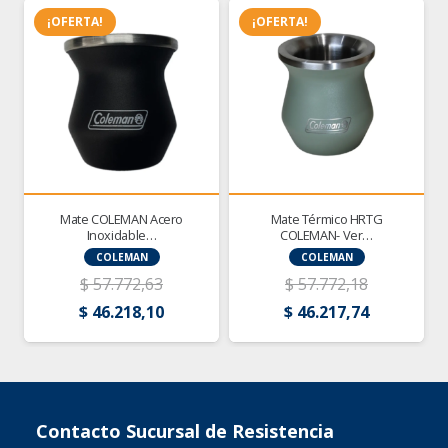
¡OFERTA!
¡OFERTA!
Mate COLEMAN Acero
Mate Térmico HRTG
Inoxidable…
COLEMAN- Ver…
COLEMAN
COLEMAN
$
57.772,63
$
57.772,18
El
El
El
El
$
46.218,10
$
46.217,74
o
precio
precio
precio
precio
al
original
actual
original
actual
era:
es:
era:
es:
604,40.
$ 57.772,63.
$ 46.218,10.
$ 57.772,18.
$ 46.217,7
Contacto Sucursal de Resistencia