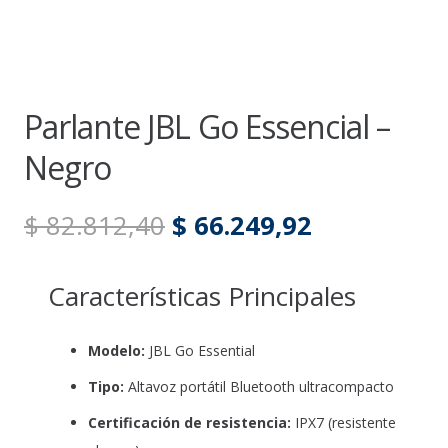
Parlante JBL Go Essencial –
Negro
El
El
$
82.812,40
$
66.249,92
precio
precio
original
actual
Características Principales
era:
es:
$ 82.812,40.
$ 66.249,92
Modelo:
JBL Go Essential
Tipo:
Altavoz portátil Bluetooth ultracompacto
Certificación de resistencia:
IPX7 (resistente