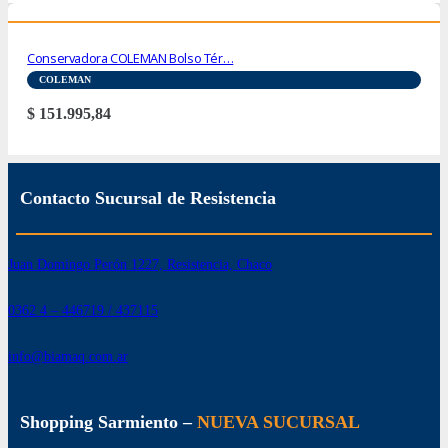
Conservadora COLEMAN Bolso Tér…
COLEMAN
$
151.995,84
Contacto Sucursal de Resistencia
Juan Domingo Perón 1227, Resistencia, Chaco
0362 4 – 446719 / 437115
info@biamaq.com.ar
Shopping Sarmiento –
NUEVA SUCURSAL