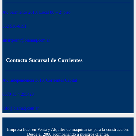
Av. Sarmiento 2610, Local 86 – 2º piso
362 516-6191
smartpoint@biamaq.com.ar
Contacto Sucursal de Corrientes
Av. Independencia 3819, Corrientes Capital
0379 15 4 295429
info@biamaq.com.ar
Empresa líder en Venta y Alquiler de maquinarias para la construcción.
Desde el 2000 acompañando a nuestros clientes.