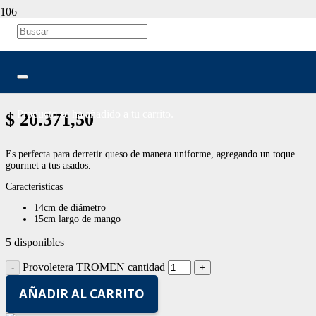
Provoletera TROMEN
Producto
se ha añadido a tu carrito.
$
20.371,50
Es perfecta para derretir queso de manera uniforme, agregando un toque
gourmet a tus asados.
Características
14cm de diámetro
15cm largo de mango
5 disponibles
Provoletera TROMEN cantidad
AÑADIR AL CARRITO