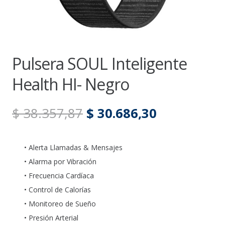
Pulsera SOUL Inteligente
Health HI- Negro
El
El
$
38.357,87
$
30.686,30
precio
precio
original
actual
• Alerta Llamadas & Mensajes
era:
es:
• Alarma por Vibración
$ 38.357,87.
$ 30.686,30
• Frecuencia Cardíaca
• Control de Calorías
• Monitoreo de Sueño
• Presión Arterial