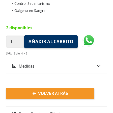
• Control Sedentarismo
• Oxígeno en Sangre
2 disponibles
Pulsera
AÑADIR AL CARRITO
SOUL
Inteligente
SKU:
SMW-HINE
Health
Medidas
HI-
Negro
cantidad
VOLVER ATRÁS