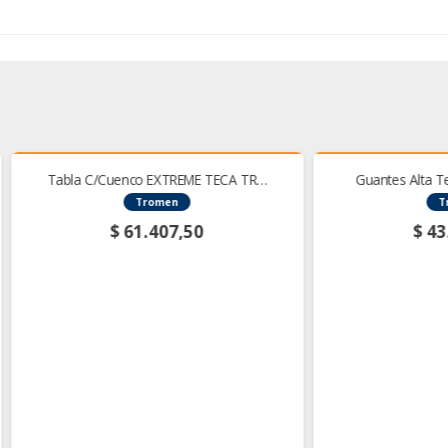
 C/Cuenco EXTREME TECA TR…
Guantes Alta Temperatura R
Tromen
Tromen
$
61.407,50
$
43.402,81