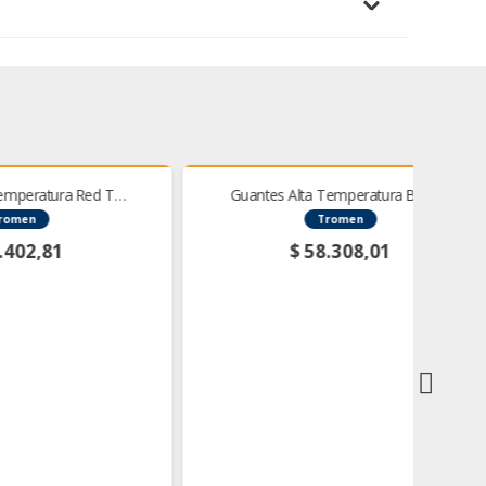
ed T…
Guantes Alta Temperatura Black…
Tromen
$
58.308,01