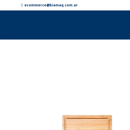
ecommerce@biamaq.com.ar