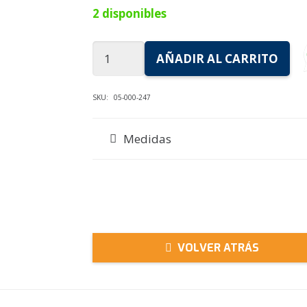
2 disponibles
Tabla
AÑADIR AL CARRITO
TROMEN
MALBEC
SKU:
05-000-247
cantidad
Medidas
VOLVER ATRÁS