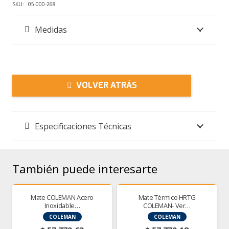
650
SKU:
05-000-268
TROMEN
Medidas
cantidad
VOLVER ATRÁS
Especificaciones Técnicas
También puede interesarte
Mate COLEMAN Acero
Mate Térmico HRTG
Inoxidable…
COLEMAN- Ver…
COLEMAN
COLEMAN