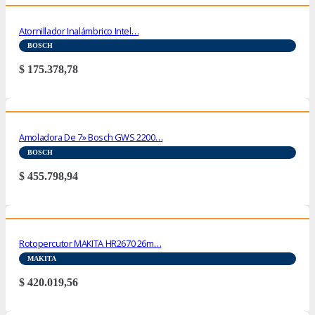
Atornillador Inalámbrico Intel…
BOSCH
$
175.378,78
Amoladora De 7» Bosch GWS 2200…
BOSCH
$
455.798,94
Rotopercutor MAKITA HR2670 26m…
MAKITA
$
420.019,56