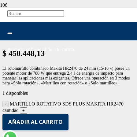
MARTILLO ROTATIVO SDS
PLUS MAKITA HR2470
Producto
se ha añadido a tu carrito.
$
450.448,13
El rotomartillo combinado Makita HR2470 de 24 mm (15/16 «) posee un
potente motor de 780 W que entrega 2.4 J de energía de impacto para
manejar las aplicaciones más exigentes. Ofrece una operación en 3 modos
para «Sólo rotación», «Martilleo con rotación» o «Solo martilleo».
1 disponibles
MARTILLO ROTATIVO SDS PLUS MAKITA HR2470
cantidad
AÑADIR AL CARRITO