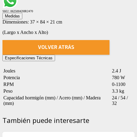
SKU:
06250042HR2470
Medidas
Dimensiones:
37 × 84 × 21 cm
(Largo x Ancho x Alto)
VOLVER ATRÁS
Especificaciones Técnicas
Joules
2.4 J
Potencia
780 W
RPM
0-1100
Peso
3.3 kg
Capacidad hormigón (mm) / Acero (mm) / Madera
24 / 54 /
(mm)
32
También puede interesarte