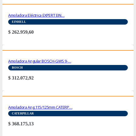
Amoladora Eléctrica EXPERT EIN…
EINHELL
$
262.959,60
Amoladora Angular BOSCH-GWS 9-…
BOSCH
$
312.072,92
Amoladora Ang.115/125mm CATERP…
CATERPILLAR
$
368.175,13