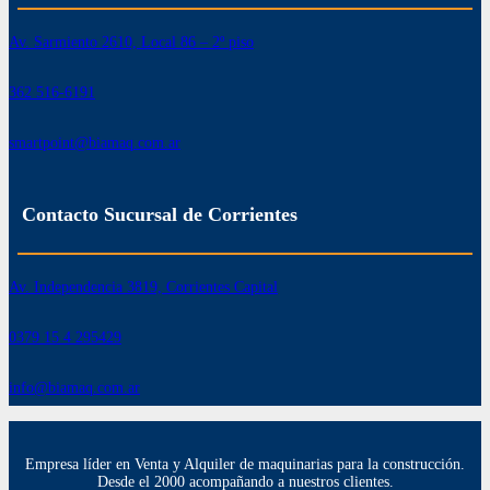
Av. Sarmiento 2610, Local 86 – 2º piso
362 516-6191
smartpoint@biamaq.com.ar
Contacto Sucursal de Corrientes
Av. Independencia 3819, Corrientes Capital
0379 15 4 295429
info@biamaq.com.ar
Empresa líder en Venta y Alquiler de maquinarias para la construcción.
Desde el 2000 acompañando a nuestros clientes.