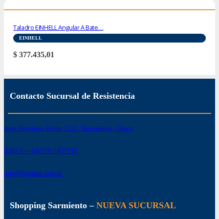
Taladro EINHELL Angular A Bate…
EINHELL
$
377.435,01
Contacto Sucursal de Resistencia
Juan Domingo Perón 1227, Resistencia, Chaco
0362 4 – 446719 / 437115
info@biamaq.com.ar
Shopping Sarmiento –
NUEVA SUCURSAL