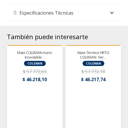
Especificaciones Técnicas
También puede interesarte
¡OFERTA!
¡OFERTA!
Mate COLEMAN Acero
Mate Térmico HRTG
Inoxidable…
COLEMAN- Ver…
COLEMAN
COLEMAN
$
57.772,63
$
57.772,18
El
El
El
El
$
46.218,10
$
46.217,74
o
precio
precio
precio
precio
al
original
actual
original
actual
era:
es:
era:
es:
604,40.
$ 57.772,63.
$ 46.218,10.
$ 57.772,18.
$ 46.217,7